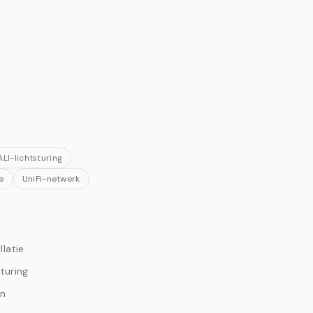
ALI-lichtsturing
e
UniFi-netwerk
llatie
turing
an