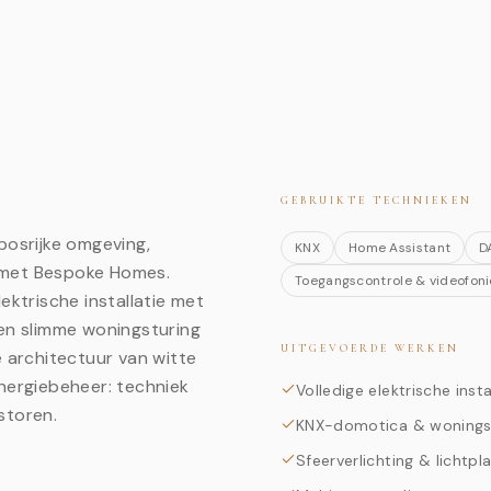
GEBRUIKTE TECHNIEKEN
bosrijke omgeving,
KNX
Home Assistant
D
 met Bespoke Homes.
Toegangscontrole & videofoni
ektrische installatie met
 en slimme woningsturing
UITGEVOERDE WERKEN
e architectuur van witte
energiebeheer: techniek
Volledige elektrische insta
storen.
KNX-domotica & wonings
Sfeerverlichting & lichtpl